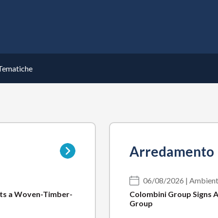
Tematiche
Vai
Arredamento
alla
pagina
della
06/08/2026 | Ambient
sottocategoria
 Gets a Woven-Timber-
Colombini Group Signs A
Group