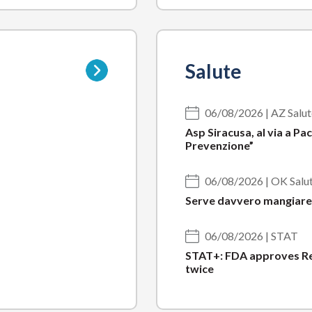
Vai
Salute
alla
pagina
della
06/08/2026 | AZ Salut
sottocategoria
Asp Siracusa, al via a Pa
Prevenzione”
06/08/2026 | OK Salu
Serve davvero mangiare 
06/08/2026 | STAT
STAT+: FDA approves Re
twice