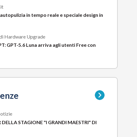
it
 autopulizia in tempo reale e speciale design in
 di Hardware Upgrade
: GPT-5.6 Luna arriva agli utenti Free con
Vai
denze
alla
pagina
della
otizie
sottocategoria
 DELLA STAGIONE "I GRANDI MAESTRI" DI