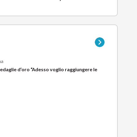
Vai
alla
pagina
della
ma
sottocategoria
 medaglie d’oro “Adesso voglio raggiungere le