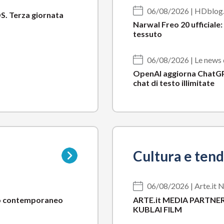
06/08/2026 | HDblog.
S. Terza giornata
Narwal Freo 20 ufficiale:
tessuto
06/08/2026 | Le news
OpenAI aggiorna ChatGPT
chat di testo illimitate
Vai
Cultura e ten
alla
pagina
della
06/08/2026 | Arte.it N
sottocategoria
sso contemporaneo
ARTE.it MEDIA PARTNER
KUBLAI FILM