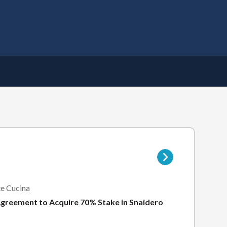
Apri
il
menu
Vai
alla
pagina
della
e Cucina
sottocategoria
greement to Acquire 70% Stake in Snaidero