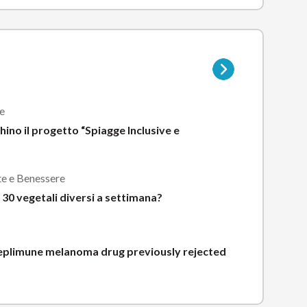
Vai
alla
pagina
della
e
sottocategoria
chino il progetto “Spiagge Inclusive e
te e Benessere
30 vegetali diversi a settimana?
plimune melanoma drug previously rejected