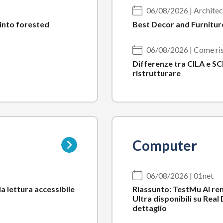
06/08/2026 | Architec
 into forested
Best Decor and Furniture
06/08/2026 | Come ris
Differenze tra CILA e SCI
ristrutturare
Vai
Computer
alla
pagina
della
06/08/2026 | 01net
sottocategoria
la lettura accessibile
Riassunto: TestMu AI re
Ultra disponibili su Real
dettaglio