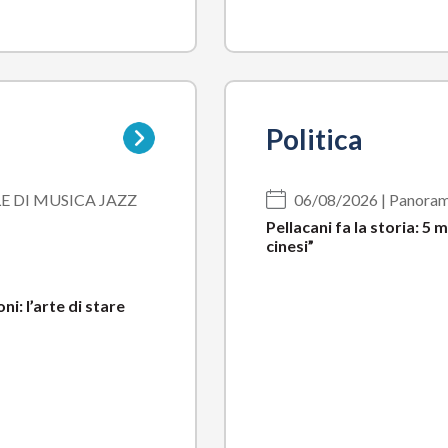
Vai
Politica
alla
pagina
della
LE DI MUSICA JAZZ
06/08/2026 | Panora
sottocategoria
Pellacani fa la storia: 5
cinesi”
i: l’arte di stare