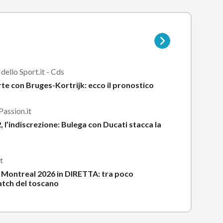
Vai
alla
pagina
della
dello Sport.it - Cds
sottocategoria
te con Bruges-Kortrijk: ecco il pronostico
assion.it
 l’indiscrezione: Bulega con Ducati stacca la
t
 Montreal 2026 in DIRETTA: tra poco
atch del toscano