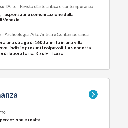
sull'Arte - Rivista d'arte antica e contemporanea
li, responsabile comunicazione della
i Venezia
e – Archeologia, Arte Antica e Contemporanea
ra una strage di 1600 anni fa in una villa
rove, indizi e presunti colpevoli. La vendetta.
 di laboratorio. Risolvi il caso
Vai
nanza
alla
pagina
della
nfo
sottocategoria
 percezione e realtà