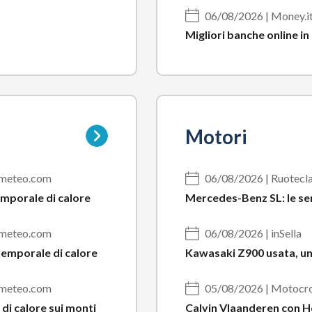
06/08/2026 | Money.i
Migliori banche online in 
Vai
Motori
alla
pagina
della
3bmeteo.com
06/08/2026 | Ruotecl
sottocategoria
emporale di calore
Mercedes-Benz SL: le ser
3bmeteo.com
06/08/2026 | inSella
temporale di calore
Kawasaki Z900 usata, u
3bmeteo.com
05/08/2026 | Motocro
di calore sui monti
Calvin Vlaanderen con H