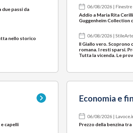
06/08/2026 | Finestre 
a due passi da
Addio a Maria Rita Ceril
Guggenheim Collection d
06/08/2026 | StileArt
tta nello storico
Il Giallo vero. Scoprono o
romana. I resti sparsi. P
Tutta la vicenda. Le prove
Vai
Economia e fi
alla
pagina
della
06/08/2026 | Lavoce.i
sottocategoria
e capelli
Prezzo della benzina tra