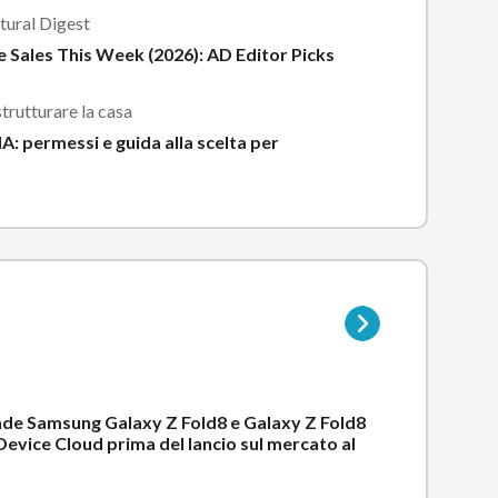
tural Digest
 Sales This Week (2026): AD Editor Picks
trutturare la casa
A: permessi e guida alla scelta per
Vai
alla
pagina
della
sottocategoria
nde Samsung Galaxy Z Fold8 e Galaxy Z Fold8
 Device Cloud prima del lancio sul mercato al