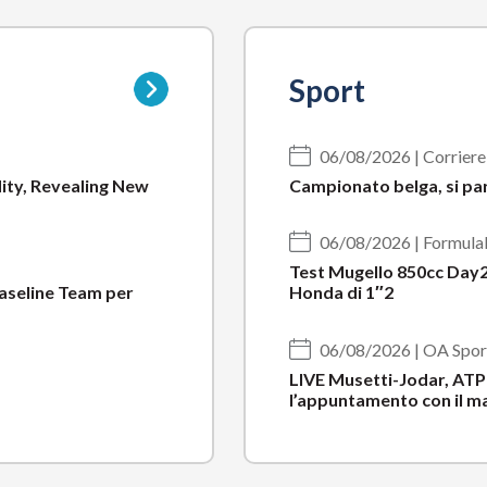
Vai
Sport
alla
pagina
della
06/08/2026 | Corriere 
sottocategoria
dity, Revealing New
Campionato belga, si par
06/08/2026 | FormulaP
Test Mugello 850cc Day2,
 Baseline Team per
Honda di 1″2
06/08/2026 | OA Spor
LIVE Musetti-Jodar, ATP
l’appuntamento con il m