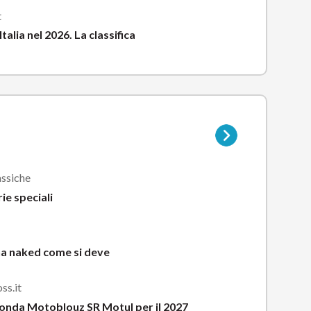
t
Italia nel 2026. La classifica
Vai
alla
pagina
della
assiche
sottocategoria
ie speciali
na naked come si deve
ss.it
onda Motoblouz SR Motul per il 2027