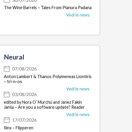
The Wine Barrels – Tales From Pianura Padana
Vedi le news
Neural
07/08/2026
Anton Lambert & Thanos Polymeneas Liontiris
– tri-n-os
Vedi le news
03/08/2026
edited by Nora O’ Murchú and Janez Fakin
Janša – Are you a software update? Reader
Vedi le news
17/07/2026
Ilinx – Flipperen