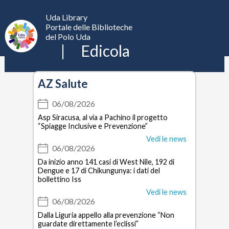
Edicola
Uda Library
UdaLibrary
Apri
Portale delle Biblioteche
il
del Polo Uda
menu
Edicola
AZ Salute
06/08/2026
Asp Siracusa, al via a Pachino il progetto
“Spiagge Inclusive e Prevenzione”
Vedi le news
06/08/2026
Da inizio anno 141 casi di West Nile, 192 di
Dengue e 17 di Chikungunya: i dati del
bollettino Iss
Vedi le news
06/08/2026
Dalla Liguria appello alla prevenzione “Non
guardate direttamente l’eclissi”