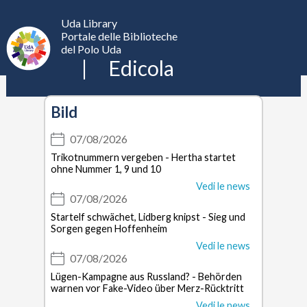
Edicola
Uda Library
UdaLibrary
Apri
Portale delle Biblioteche
il
del Polo Uda
menu
Edicola
Bild
07/08/2026
Trikotnummern vergeben - Hertha startet
ohne Nummer 1, 9 und 10
Vedi le news
07/08/2026
Startelf schwächet, Lidberg knipst - Sieg und
Sorgen gegen Hoffenheim
Vedi le news
07/08/2026
Lügen-Kampagne aus Russland? - Behörden
warnen vor Fake-Video über Merz-Rücktritt
Vedi le news