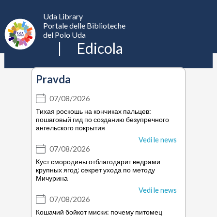
Edicola
Uda Library
UdaLibrary
Apri
Portale delle Biblioteche
il
del Polo Uda
menu
Edicola
Pravda
07/08/2026
Тихая роскошь на кончиках пальцев:
пошаговый гид по созданию безупречного
ангельского покрытия
Vedi le news
07/08/2026
Куст смородины отблагодарит ведрами
крупных ягод: секрет ухода по методу
Мичурина
Vedi le news
07/08/2026
Кошачий бойкот миски: почему питомец