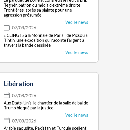
Le parquet de Lorient contredit le récit d’Erik
Tegnér, patron du média d’extrême droite
Frontières, après sa plainte pour une
agression présumée
Vedi le news
07/08/2026
« CLING ! » à la Monnaie de Paris : de Picsou à
Tintin, une exposition qui raconte l’argent à
travers la bande dessinée
Vedi le news
Libération
07/08/2026
Aux Etats-Unis, le chantier de la salle de bal de
Trump bloqué par la justice
Vedi le news
07/08/2026
Arabie saoudite, Pakistan et Turquie scellent